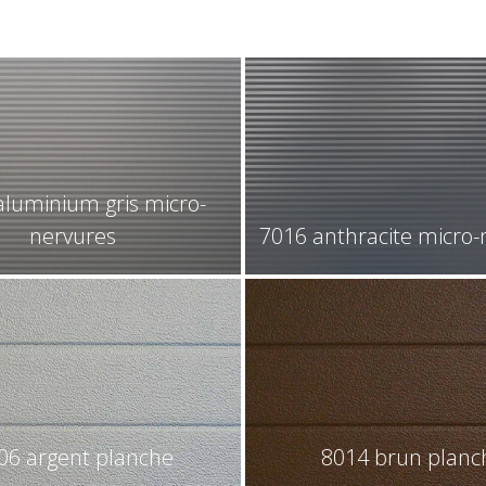
aluminium gris micro-
nervures
7016 anthracite micro-
06 argent planche
8014 brun planc