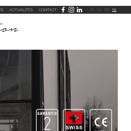
PL
UK
DE
FR
É
ACTUALITÉS
CONTACT
ion