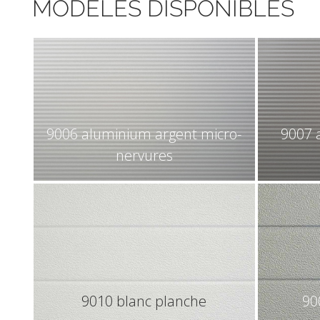
MODÈLES DISPONIBLES
9006 aluminium argent micro-
9007 
nervures
9010 blanc planche
90