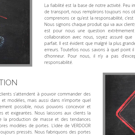
La fiabilité est la base de notre activité. Peu
de transport, nous remplirons toujours nos ob
comprenons ce qu’est la responsabilité, c’es
Nous signons chaque produit qui va aux clients
est pour nous une question extrêmement 
collaboration avec nous, soyez assuré que le
parfait. Il est évident que malgré la plus grand
erreurs. Toutefois nous savons à quel point i
d’honneur. Pour nous, il n’y a pas d’exce
responsabilité.
TION
 clients s’attendent à pouvoir commander des
 et modèles, mais aussi dans n’importe quel
uement possible, nous pouvons concevoir et
es et exigeantes. Nous laissons aux clients la
de la production de masse et des tendances
ropres modèles de portes. L’idée de VERDOOR
t toujours pressés. Nous fabriquons des portes