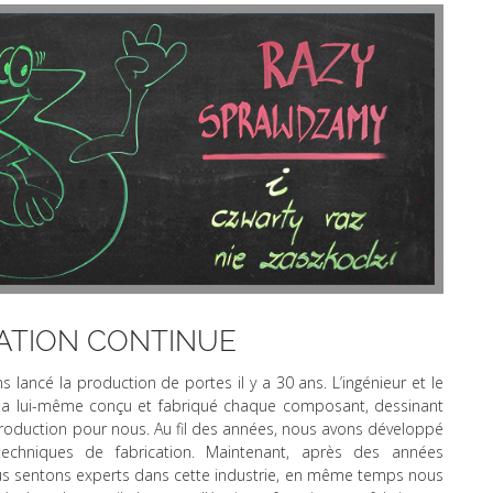
RATION CONTINUE
 lancé la production de portes il y a 30 ans. L’ingénieur et le
i, a lui-même conçu et fabriqué chaque composant, dessinant
roduction pour nous. Au fil des années, nous avons développé
echniques de fabrication. Maintenant, après des années
us sentons experts dans cette industrie, en même temps nous