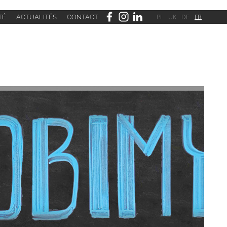
PL
UK
DE
FR
É
ACTUALITÉS
CONTACT