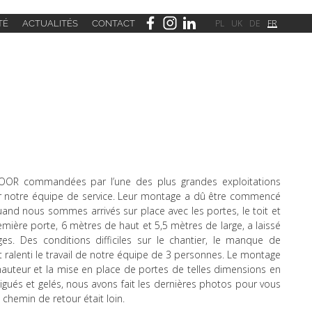
PL
UK
DE
FR
É
ACTUALITÉS
CONTACT
RDOOR commandées par l’une des plus grandes exploitations
our notre équipe de service. Leur montage a dû être commencé
uand nous sommes arrivés sur place avec les portes, le toit et
emière porte, 6 mètres de haut et 5,5 mètres de large, a laissé
ages. Des conditions difficiles sur le chantier, le manque de
t ralenti le travail de notre équipe de 3 personnes. Le montage
hauteur et la mise en place de portes de telles dimensions en
igués et gelés, nous avons fait les dernières photos pour vous
hemin de retour était loin.