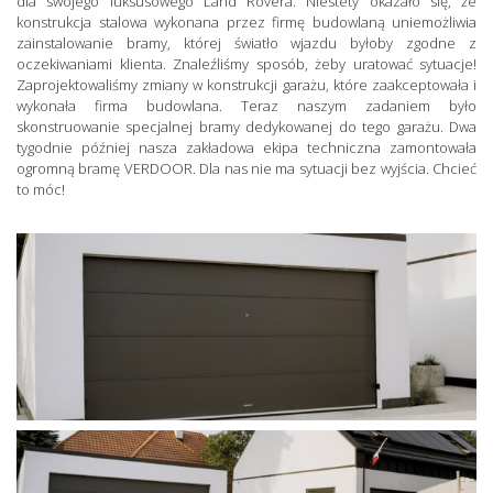
dla swojego luksusowego Land Rovera. Niestety okazało się, że
konstrukcja stalowa wykonana przez firmę budowlaną uniemożliwia
zainstalowanie bramy, której światło wjazdu byłoby zgodne z
oczekiwaniami klienta. Znaleźliśmy sposób, żeby uratować sytuacje!
Zaprojektowaliśmy zmiany w konstrukcji garażu, które zaakceptowała i
wykonała firma budowlana. Teraz naszym zadaniem było
skonstruowanie specjalnej bramy dedykowanej do tego garażu. Dwa
tygodnie później nasza zakładowa ekipa techniczna zamontowała
ogromną bramę VERDOOR. Dla nas nie ma sytuacji bez wyjścia. Chcieć
to móc!