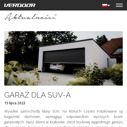
Aktualności
GARAŻ DLA SUV-A
15 lipca 2023
Wysokie samochody klasy SUV, na których często instalowane są
bagażniki dachowe, wymagają odpowiednio wyższych bram
garażowych. Nasz klient w Krakowie zlecił budowę wygodnego garażu