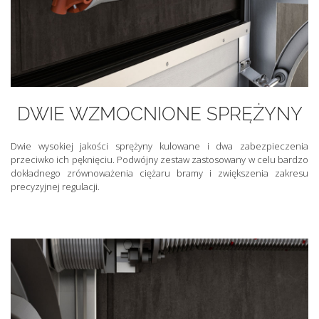
DWIE WZMOCNIONE SPRĘŻYNY
Dwie wysokiej jakości sprężyny kulowane i dwa zabezpieczenia
przeciwko ich pęknięciu. Podwójny zestaw zastosowany w celu bardzo
dokładnego zrównoważenia ciężaru bramy i zwiększenia zakresu
precyzyjnej regulacji.