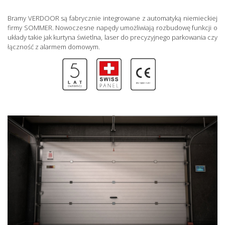
Bramy VERDOOR są fabrycznie integrowane z automatyką niemieckiej
firmy SOMMER. Nowoczesne napędy umożliwiają rozbudowę funkcji o
układy takie jak kurtyna świetlna, laser do precyzyjnego parkowania czy
łączność z alarmem domowym.