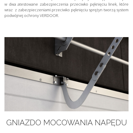
w dwa atestowane zabezpieczenia przeciwko pęknięciu linek, które
wraz z zabezpieczeniami przeciwko pęknięciu sprężyn tworzą system
podwójnej ochrony VERDOOR.
GNIAZDO MOCOWANIA NAPĘDU