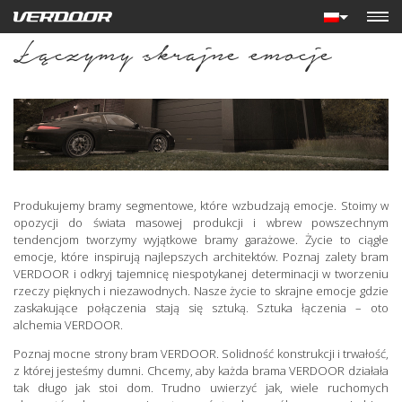
Łączymy skrajne emocje
Produkujemy bramy segmentowe, które wzbudzają emocje. Stoimy w
opozycji do świata masowej produkcji i wbrew powszechnym
tendencjom tworzymy wyjątkowe bramy garażowe. Życie to ciągłe
emocje, które inspirują najlepszych architektów. Poznaj zalety bram
VERDOOR i odkryj tajemnicę niespotykanej determinacji w tworzeniu
rzeczy pięknych i niezawodnych. Nasze życie to skrajne emocje gdzie
zaskakujące połączenia stają się sztuką. Sztuka łączenia – oto
alchemia VERDOOR.
Poznaj mocne strony bram VERDOOR. Solidność konstrukcji i trwałość,
z której jesteśmy dumni. Chcemy, aby każda brama VERDOOR działała
tak długo jak stoi dom. Trudno uwierzyć jak, wiele ruchomych