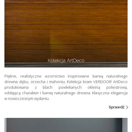
Kolekcja ArtDeco
Piękne, realistyczne wzornictwo inspirowane barwą naturalnego
drewna dębu, orzecha i mahoniu. Kolekcja bram VERDOOR ArtDeco
produkowana z blach powlekanych okleiną poliestrową,
oddającą charakter i barwę naturalnego drewna. Klasyczna elegancja
w nowoczesnym wydaniu.
Sprawdź