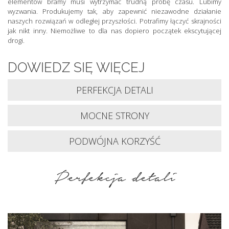
elementów bramy musi wytrzymać trudną próbę czasu. Lubimy
wyzwania. Produkujemy tak, aby zapewnić niezawodne działanie
naszych rozwiązań w odległej przyszłości. Potrafimy łączyć skrajności
jak nikt inny. Niemożliwe to dla nas dopiero początek ekscytującej
drogi.
DOWIEDZ SIĘ WIĘCEJ
PERFEKCJA DETALI
MOCNE STRONY
PODWÓJNA KORZYŚĆ
Perfekcja detali