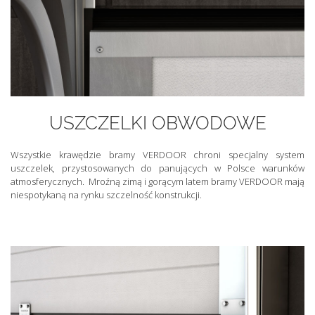
USZCZELKI OBWODOWE
Wszystkie krawędzie bramy VERDOOR chroni specjalny system
uszczelek, przystosowanych do panujących w Polsce warunków
atmosferycznych. Mroźną zimą i gorącym latem bramy VERDOOR mają
niespotykaną na rynku szczelność konstrukcji.