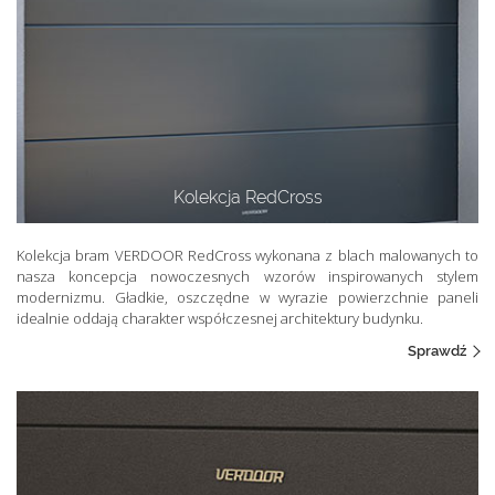
Kolekcja RedCross
Kolekcja bram VERDOOR RedCross wykonana z blach malowanych to
nasza koncepcja nowoczesnych wzorów inspirowanych stylem
modernizmu. Gładkie, oszczędne w wyrazie powierzchnie paneli
idealnie oddają charakter współczesnej architektury budynku.
Sprawdź