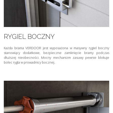
RYGIEL BOCZNY
Każda brama VERDOOR jest wyposażona w masywny rygiel boczny
stanowiący dodatkowe, bezpieczne zamknięcie bramy podczas
dłuższej nieobecności. Mocny mechanizm zasuwy pewnie blokuje
bolec rygla w prowadnicy bocznej.