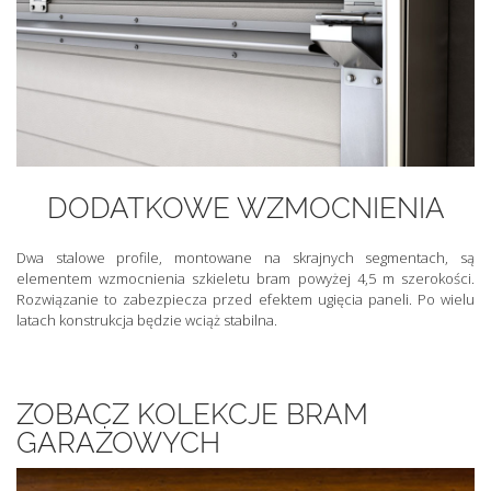
DODATKOWE WZMOCNIENIA
Dwa stalowe profile, montowane na skrajnych segmentach, są
elementem wzmocnienia szkieletu bram powyżej 4,5 m szerokości.
Rozwiązanie to zabezpiecza przed efektem ugięcia paneli. Po wielu
latach konstrukcja będzie wciąż stabilna.
ZOBACZ KOLEKCJE BRAM
GARAŻOWYCH