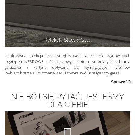
Kolekcja Steel & Gold
Ekskluzywna kolekcja bram Steel & Gold szlachetnie sygnowanych
logotypem VERDOOR z 24 karatowym złotem. Automatyczna brama
garażowa z kurtyną optyczną dla wymagających klientów.
Wybierz bramę z limitowanej serii i stwórz swój inteligentny garaż.
Sprawdź
NIE BÓJ SIĘ PYTAĆ, JESTEŚMY
DLA CIEBIE