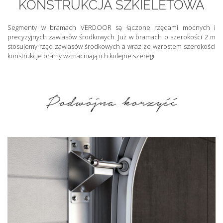
KONSTRUKCJA SZKIELETOWA
Segmenty w bramach VERDOOR są łączone rzędami mocnych i
precyzyjnych zawiasów środkowych. Już w bramach o szerokości 2 m
stosujemy rząd zawiasów środkowych a wraz ze wzrostem szerokości
konstrukcje bramy wzmacniają ich kolejne szeregi.
Podwójna korzyść