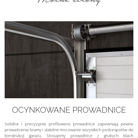
OCYNKOWANE PROWADNICE
Solidne i precyzyjnie profilowane prowadnice zapewniają pewne
prowadzenia bramy i stabilne mocowanie wszystkich podzespołów do
konstrukcji garażu. Stosujemy prowadnice z grubych blach