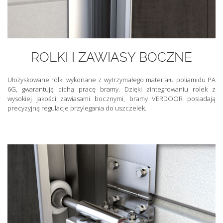
ROLKI I ZAWIASY BOCZNE
Ułożyskowane rolki wykonane z wytrzymałego materiału poliamidu PA
6G, gwarantują cichą pracę bramy. Dzięki zintegrowaniu rolek z
wysokiej jakości zawiasami bocznymi, bramy VERDOOR posiadają
precyzyjną regulacje przylegania do uszczelek.