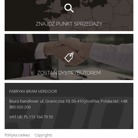
ZNAJDŹ PUNKT SPRZEDAŻY
ZOSTAŃ DYSTRYBUTOREM
FABRYKA BRAM VERDOOR
Biuro handlowe: ul. Graniczna 19, 05-410 Józefów, Polska tel.: +48
885 020 200
VAT UE: PL113 164 79 55
Polityka cookies
Copyrights