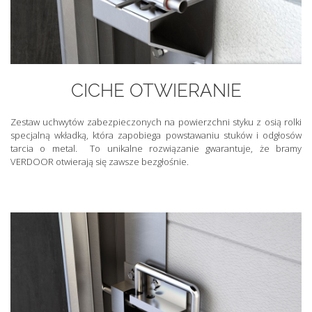
CICHE OTWIERANIE
Zestaw uchwytów zabezpieczonych na powierzchni styku z osią rolki
specjalną wkładką, która zapobiega powstawaniu stuków i odgłosów
tarcia o metal. To unikalne rozwiązanie gwarantuje, że bramy
VERDOOR otwierają się zawsze bezgłośnie.