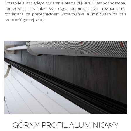
Przez wiele lat ciągłego otwierania brama VERDOOR jest podnoszona i
opuszczana tak, aby siła ciągu automatu była równomiernie
rozkładana za pośrednictwem kształtownika aluminiowego na całą
szerokość górnej sekcji.
GÓRNY PROFIL ALUMINIOWY