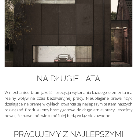
NA DŁUGIE LATA
W mechanice bram jakość i precyzja wykonania każdego elementu ma
realny wpływ na czas bezawaryjnej pracy. Nieubłagane prawa fizyki
działające na bramę w cyklach otwarcia są najlepszym testem naszych
rozwiązań. Produkujemy bramy gotowe do długoletniej pracy. Jesteśmy
pewni, że nawet pół wieku później będą wciąż niezawodne.
PRACUJEMY Z NAJLEPSZYMI