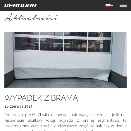
Aktualności
WYPADEK Z BRAMĄ
25 czerwca 2021
Po prostu pech! Chwila nieuwagi i tak wygląda rezultat. Jeśli nie
widzieliście skutków kolizji pojazdu z bramą segmentową to
prezentujemy Wam trochę archiwalnych zdjęć. W hali czy w domu,